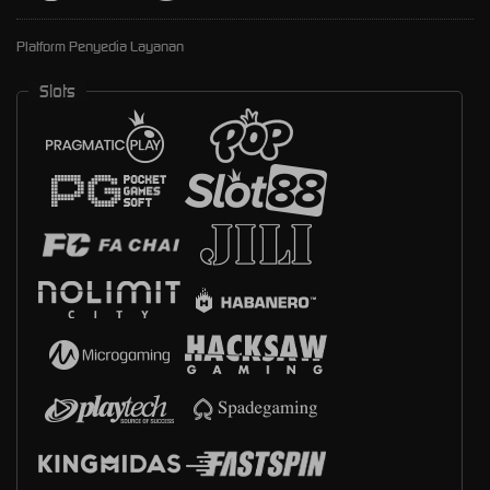
Platform Penyedia Layanan
Slots