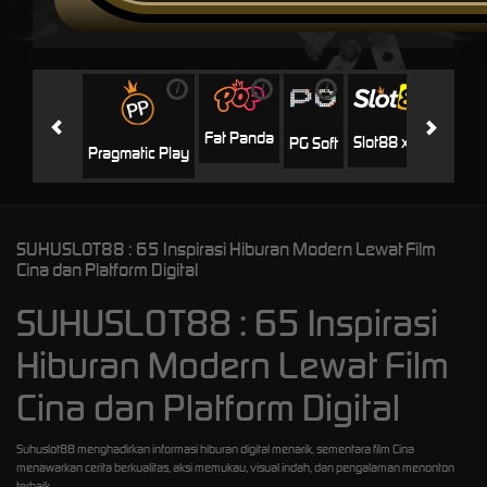
i
i
i
i
i
Facha
Fat Panda
Slot88 x PP
PG Soft
Pragmatic Play
SUHUSLOT88 : 65 Inspirasi Hiburan Modern Lewat Film
Cina dan Platform Digital
SUHUSLOT88 : 65 Inspirasi
Hiburan Modern Lewat Film
Cina dan Platform Digital
Suhuslot88 menghadirkan informasi hiburan digital menarik, sementara film Cina
menawarkan cerita berkualitas, aksi memukau, visual indah, dan pengalaman menonton
terbaik.