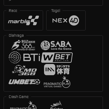
Race
Togel
Olahraga
Crash Game