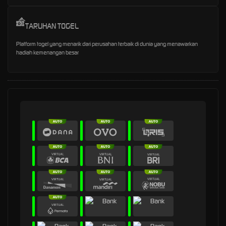
TARUHAN TOGEL
Platform togel yang menarik dari perusahan terbaik di dunia yang menawarkan
hadiah kemenangan besar