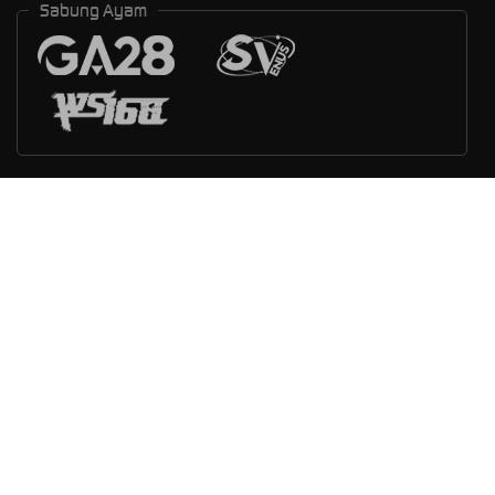
Sabung Ayam