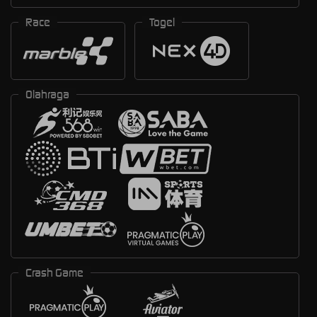
Race
Togel
Olahraga
Crash Game