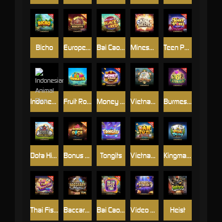
Bicho
European Roulette
Bai Cao Black & Red
Minesweeper
Teen Patti Versus
Indonesian Animal Dice
Fruit Roulette
Money Wheel Deluxe
Vietnam Fish Prawn Crab
Burmese 6 Animals
Dota Hi-Lo
Bonus Dice
Tongits
Vietnam Rock Paper Scissors
Kingmaker Pok Deng
Thai Fish Prawn Crab GO!
Baccarat: Multi
Bai Cao Mystic Four
Video Poker
Heist