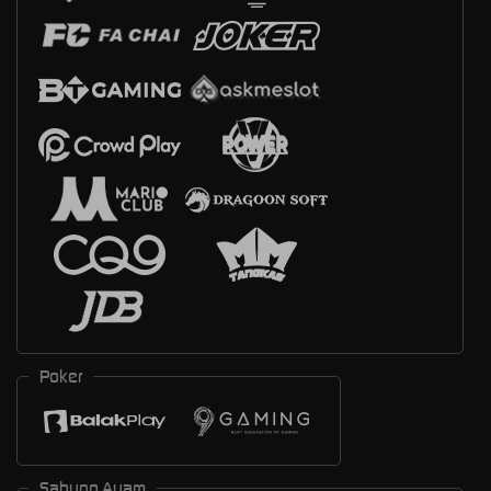
Poker
Sabung Ayam