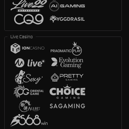
Live Casino