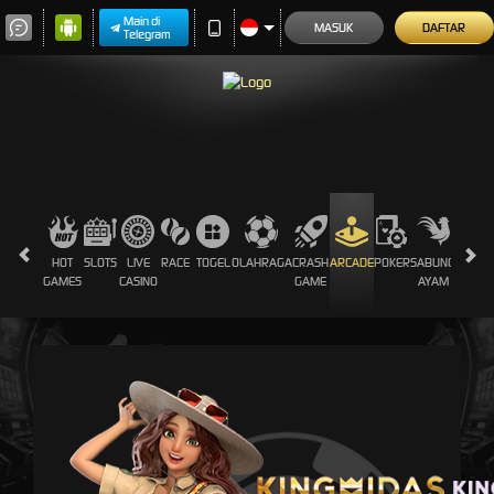
Main di
MASUK
DAFTAR
Telegram
HOT
SLOTS
LIVE
RACE
TOGEL
OLAHRAGA
CRASH
ARCADE
POKER
SABUNG
PROMO
GAMES
CASINO
GAME
AYAM